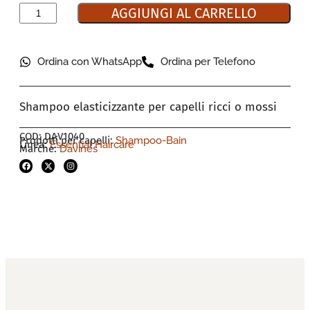
AGGIUNGI AL CARRELLO
Ordina con WhatsApp
Ordina per Telefono
Shampoo elasticizzante per capelli ricci o mossi
COD: DAV1040
Prodotti per capelli:
Shampoo-Bain
Linea:
Essential Haircare
Marche:
Davines