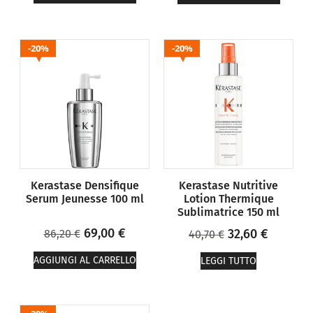
20%
20%
Kerastase Densifique
Kerastase Nutritive
Serum Jeunesse 100 ml
Lotion Thermique
Sublimatrice 150 ml
69,00
€
32,60
€
86,20
€
40,70
€
AGGIUNGI AL CARRELLO
LEGGI TUTTO