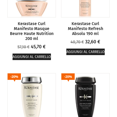
Kerastase Curl
Kerastase Curl
Manifesto Masque
Manifesto Refresh
Beurre Haute Nutrition
Absolu 190 ml
200 ml
32,60
€
40,70
€
45,70
€
57,10
€
AGGIUNGI AL CARRELLO
AGGIUNGI AL CARRELLO
20%
20%