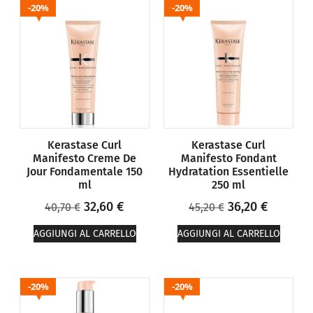
20%
20%
Kerastase Curl
Kerastase Curl
Manifesto Creme De
Manifesto Fondant
Jour Fondamentale 150
Hydratation Essentielle
ml
250 ml
32,60
€
36,20
€
40,70
€
45,20
€
AGGIUNGI AL CARRELLO
AGGIUNGI AL CARRELLO
20%
20%