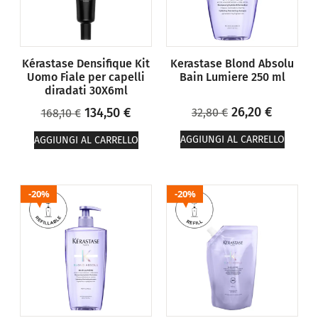
Kérastase Densifique Kit
Kerastase Blond Absolu
Uomo Fiale per capelli
Bain Lumiere 250 ml
diradati 30X6ml
26,20
€
134,50
€
32,80
€
168,10
€
AGGIUNGI AL CARRELLO
AGGIUNGI AL CARRELLO
20%
20%