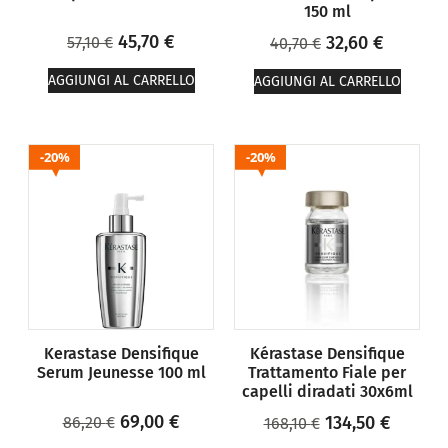
150 ml
45,70
€
32,60
€
57,10
€
40,70
€
AGGIUNGI AL CARRELLO
AGGIUNGI AL CARRELLO
20%
20%
Kerastase Densifique
Kérastase Densifique
Serum Jeunesse 100 ml
Trattamento Fiale per
capelli diradati 30x6ml
69,00
€
134,50
€
86,20
€
168,10
€