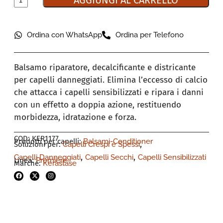
AGGIUNGI AL CARRELLO
Ordina con WhatsApp
Ordina per Telefono
Balsamo riparatore, decalcificante e districante
per capelli danneggiati. Elimina l’eccesso di calcio
che attacca i capelli sensibilizzati e ripara i danni
con un effetto a doppia azione, restituendo
morbidezza, idratazione e forza.
COD: KER1177
Prodotti per capelli:
Balsami-Conditioner
,
Soluzioni per:
Capelli Crespi e Spessi
,
,
Capelli Danneggiati
Capelli Secchi
Capelli Sensibilizzati
Linea:
Premiere
Marche:
Kerastase