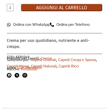
AGGIUNGI AL CARRELLO
Ordina con WhatsApp
Ordina per Telefono
Crema per uso quotidiano, nutriente e anti-
crespo.
COD: KER1049
Prodotti per capelli:
Creme
,
,
Soluzioni per:
Capelli Colorati
Capelli Crespi e Spessi
,
,
Capelli Mossi
Capelli Naturali
Capelli Ricci
Linea:
Curl Manifesto
Marche:
Kerastase