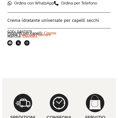
Ordina con WhatsApp
Ordina per Telefono
Crema idratante universale per capelli secchi
COD: DAV1078
Prodotti per capelli:
Creme
Linea:
Essential Haircare
Marche:
Davines
SPEDIZIONI
CONSEGNA
SERVIZIO