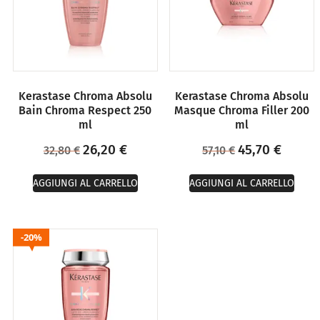
Kerastase Chroma Absolu
Kerastase Chroma Absolu
Bain Chroma Respect 250
Masque Chroma Filler 200
ml
ml
26,20
€
45,70
€
32,80
€
57,10
€
AGGIUNGI AL CARRELLO
AGGIUNGI AL CARRELLO
20%