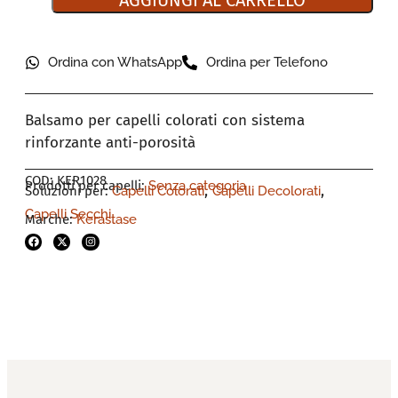
AGGIUNGI AL CARRELLO
Ordina con WhatsApp
Ordina per Telefono
Balsamo per capelli colorati con sistema
rinforzante anti-porosità
COD: KER1028
Prodotti per capelli:
Senza categoria
,
,
Soluzioni per:
Capelli Colorati
Capelli Decolorati
Capelli Secchi
Marche:
Kerastase