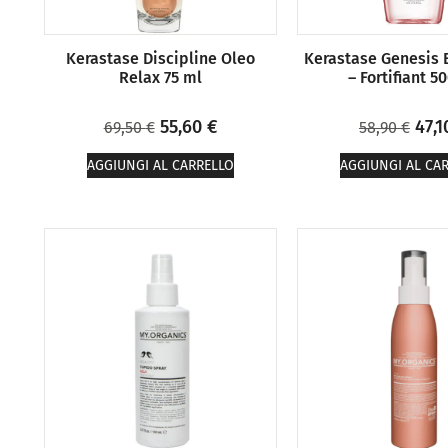
Kerastase Discipline Oleo
Kerastase Genesis 
Relax 75 ml
– Fortifiant 5
55,60
€
47,
69,50
€
58,90
€
AGGIUNGI AL CARRELLO
AGGIUNGI AL CA