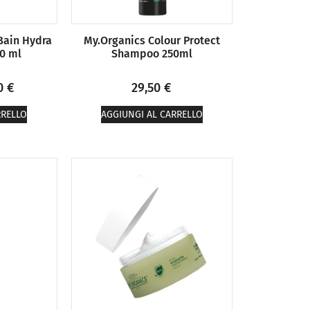
Bain Hydra
My.Organics Colour Protect
00 ml
Shampoo 250ml
10
€
29,50
€
RRELLO
AGGIUNGI AL CARRELLO