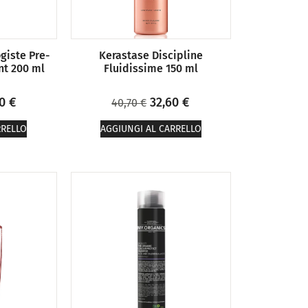
giste Pre-
Kerastase Discipline
nt 200 ml
Fluidissime 150 ml
40
€
32,60
€
40,70
€
RRELLO
AGGIUNGI AL CARRELLO