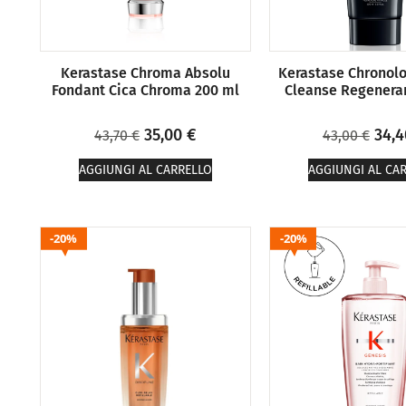
Kerastase Chroma Absolu
Kerastase Chronolo
Fondant Cica Chroma 200 ml
Cleanse Regenera
35,00
€
34,
43,70
€
43,00
€
AGGIUNGI AL CARRELLO
AGGIUNGI AL CA
20%
20%