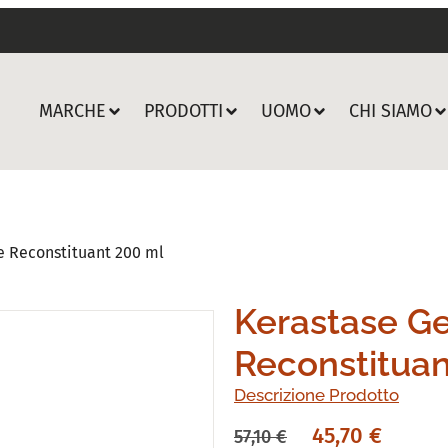
MARCHE
PRODOTTI
UOMO
CHI SIAMO
e Reconstituant 200 ml
Kerastase G
Reconstituan
Descrizione Prodotto
45,70
€
57,10
€