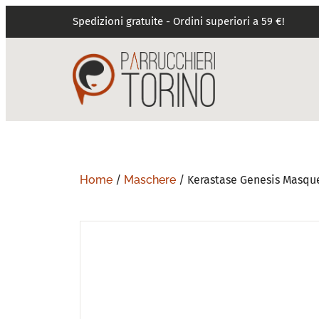
Spedizioni gratuite - Ordini superiori a 59 €!
Home
/
Maschere
/ Kerastase Genesis Masqu