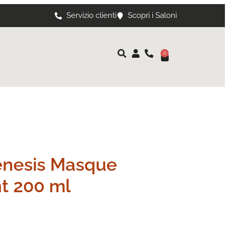
Servizio clienti
Scopri i Saloni
0
enesis Masque
t 200 ml