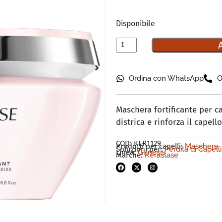
Disponibile
Ordina con WhatsApp
O
Maschera fortificante per ca
districa e rinforza il capel
COD: KER1129
Prodotti per capelli:
Maschere
Soluzioni per:
Perdita di Capelli
Linea:
Genesis
Marche:
Kerastase