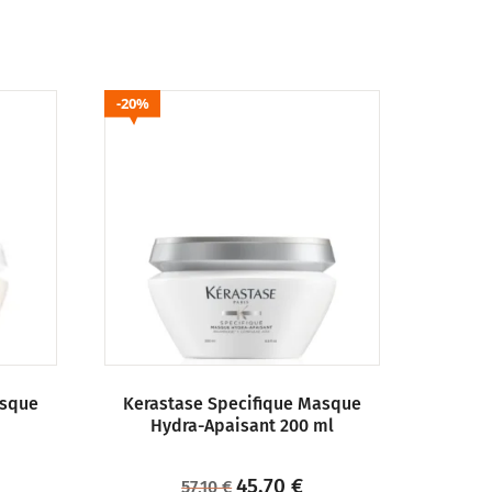
20%
asque
Kerastase Specifique Masque
Hydra-Apaisant 200 ml
45,70
€
57,10
€