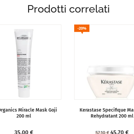
Prodotti correlati
20%
rganics Miracle Mask Goji
Kerastase Specifique M
200 ml
Rehydratant 200 ml
35,00
€
45,70
€
57,10
€