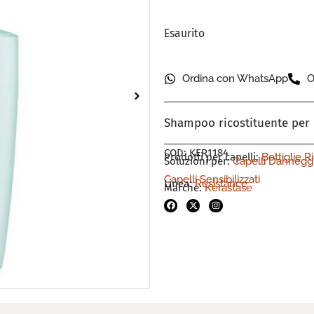
Esaurito
Ordina con WhatsApp
O
Shampoo ricostituente per ca
COD: KER1184
Prodotti per capelli:
Bottiglie R
Soluzioni per:
Capelli Danneggi
Capelli Sensibilizzati
Linea:
Resistance
Marche:
Kerastase