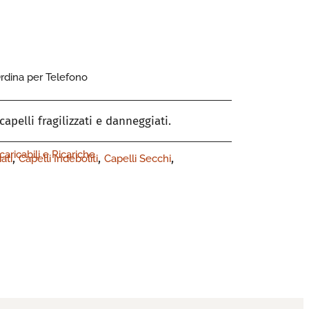
rdina per Telefono
pelli fragilizzati e danneggiati.
icaricabili e Ricariche
,
,
,
ati
Capelli Indeboliti
Capelli Secchi