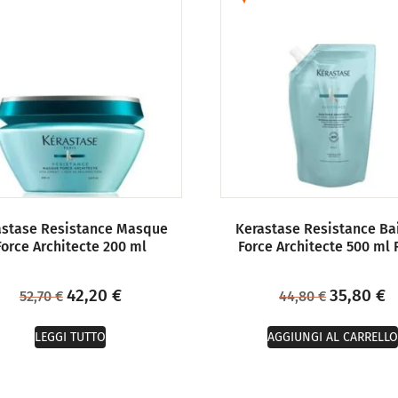
astase Resistance Masque
Kerastase Resistance Ba
Force Architecte 200 ml
Force Architecte 500 ml R
42,20
€
35,80
€
52,70
€
44,80
€
LEGGI TUTTO
AGGIUNGI AL CARRELLO