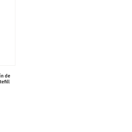
in de
efill