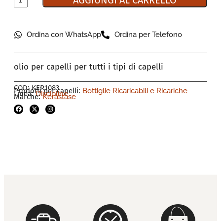
AGGIUNGI AL CARRELLO
Ordina con WhatsApp
Ordina per Telefono
olio per capelli per tutti i tipi di capelli
COD: KER1083
Prodotti per capelli:
Bottiglie Ricaricabili e Ricariche
Linea:
Discipline
Marche:
Kerastase