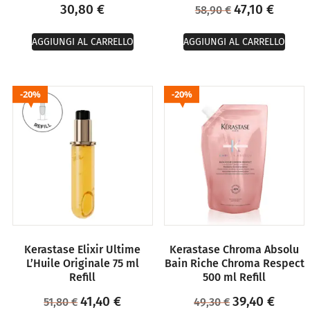
30,80
€
47,10
€
58,90
€
AGGIUNGI AL CARRELLO
AGGIUNGI AL CARRELLO
20%
20%
Kerastase Elixir Ultime
Kerastase Chroma Absolu
L’Huile Originale 75 ml
Bain Riche Chroma Respect
Refill
500 ml Refill
41,40
€
39,40
€
51,80
€
49,30
€