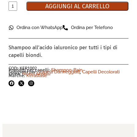
AGGIUNGI AL CARRELLO
Ordina con WhatsApp
Ordina per Telefono
Shampoo all’acido ialuronico per tutti i tipi di
capelli biondi.
COD: KER1002
Prodotti per capelli:
Shampoo-Bain
,
Soluzioni per:
Capelli Danneggiati
Capelli Decolorati
Linea:
Blond Absolu
Marche:
Kerastase