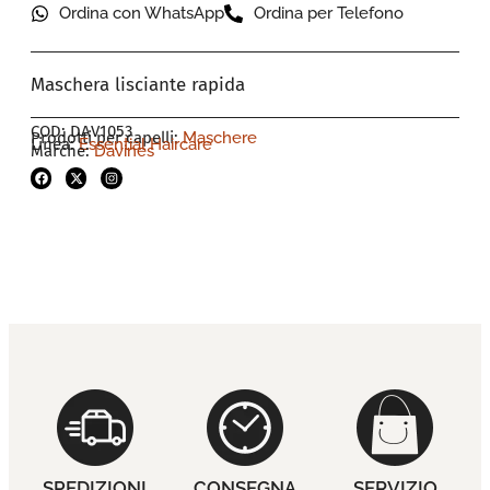
Ordina con WhatsApp
Ordina per Telefono
Maschera lisciante rapida
COD: DAV1053
Prodotti per capelli:
Maschere
Linea:
Essential Haircare
Marche:
Davines
SPEDIZIONI
CONSEGNA
SERVIZIO