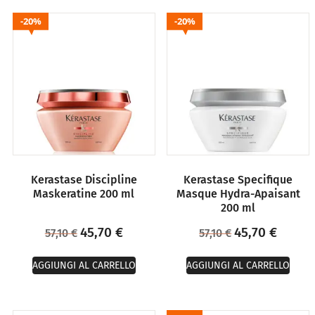
20%
20%
Kerastase Discipline
Kerastase Specifique
Maskeratine 200 ml
Masque Hydra-Apaisant
200 ml
45,70
€
45,70
€
57,10
€
57,10
€
AGGIUNGI AL CARRELLO
AGGIUNGI AL CARRELLO