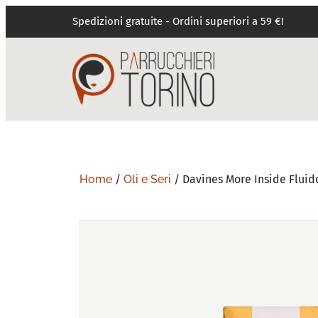
Spedizioni gratuite - Ordini superiori a 59 €!
Home
/
Oli e Seri
/ Davines More Inside Fluido