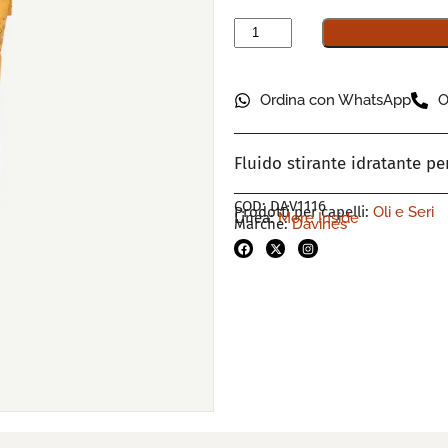
Ordina con WhatsApp
O
Fluido stirante idratante per
COD: DAV1116
Prodotti per capelli:
Oli e Seri
Linea:
More Inside
Marche:
Davines