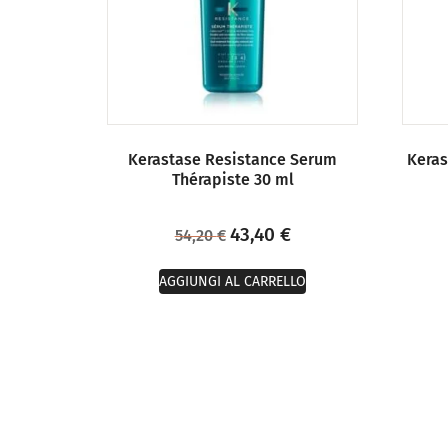
Kerastase Resistance Serum
Keras
Thérapiste 30 ml
43,40
€
54,20
€
AGGIUNGI AL CARRELLO