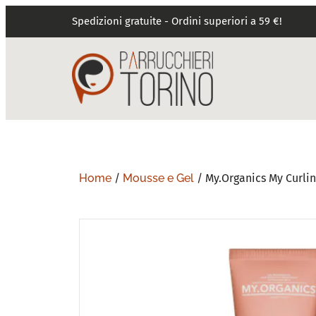
Spedizioni gratuite - Ordini superiori a 59 €!
Home
/
Mousse e Gel
/ My.Organics My Curlin