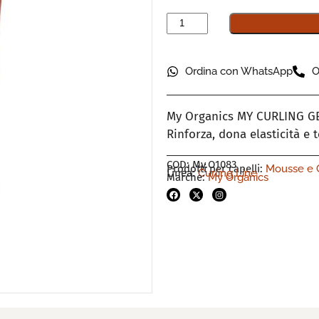
Ordina con WhatsApp
O
My Organics MY CURLING GEL 
Rinforza, dona elasticità e t
COD: My.O1083
Prodotti per capelli:
Mousse e 
Linea:
Curling Line
Marche:
My Organics