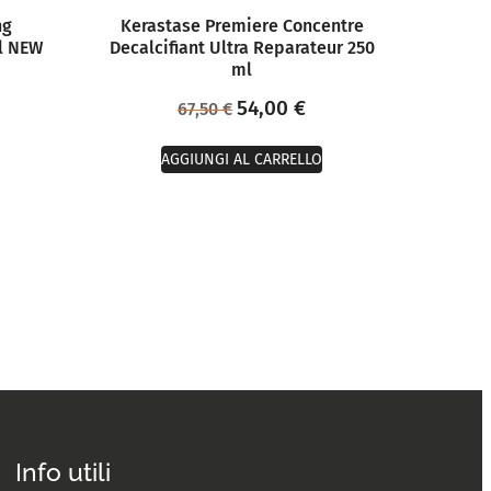
ng
Kerastase Premiere Concentre
l NEW
Decalcifiant Ultra Reparateur 250
ml
54,00
€
67,50
€
AGGIUNGI AL CARRELLO
Info utili