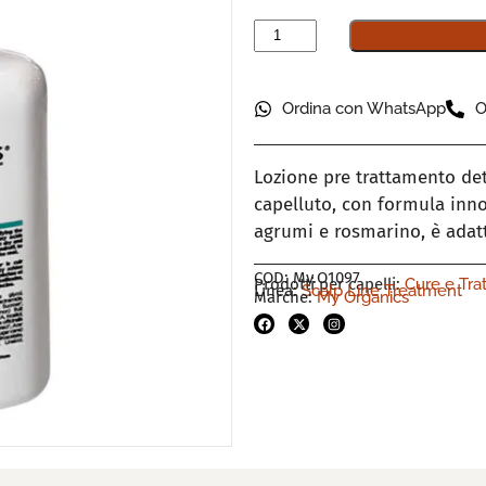
Ordina con WhatsApp
O
Lozione pre trattamento det
capelluto, con formula innov
agrumi e rosmarino, è adatta
COD: My.O1097
Prodotti per capelli:
Cure e Tra
Linea:
Scalp Line Treatment
Marche:
My Organics