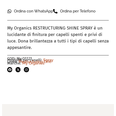
Ordina con WhatsApp
Ordina per Telefono
My Organics RESTRUCTURING SHINE SPRAY è un
lucidante di finitura per capelli spenti e privi di
luce. Dona brillantezza a tutti i tipi di capelli senza
appesantire.
COD: My.O1121
Prodotti per capelli:
Spray
Linea:
Restructuring Line
Marche:
My Organics