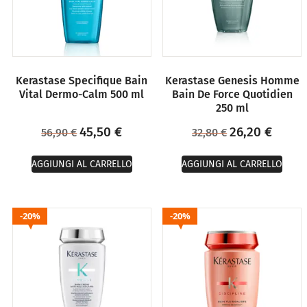
Kerastase Specifique Bain
Kerastase Genesis Homme
Vital Dermo-Calm 500 ml
Bain De Force Quotidien
250 ml
45,50
€
26,20
€
56,90
€
32,80
€
AGGIUNGI AL CARRELLO
AGGIUNGI AL CARRELLO
20%
20%