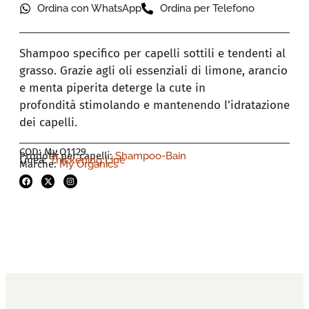
Ordina con WhatsApp
Ordina per Telefono
Shampoo specifico per capelli sottili e tendenti al
grasso. Grazie agli oli essenziali di limone, arancio
e menta piperita deterge la cute in
profondità stimolando e mantenendo l’idratazione
dei capelli.
COD: My.O1129
Prodotti per capelli:
Shampoo-Bain
Linea:
Thickening Line
Marche:
My Organics