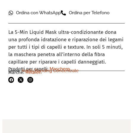
Ordina con WhatsApp
Ordina per Telefono
La 5-Min Liquid Mask ultra-condizionante dona
una profonda idratazione e riparazione dei legami
per tutti i tipi di capelli e texture. In soli 5 minuti,
la maschera penetra all’interno della fibra
capillare per riparare i capelli danneggiati.
Prodotti per capelli:
Maschere
Linea:
Acidic Bonding Concentrate
Marche:
Redken