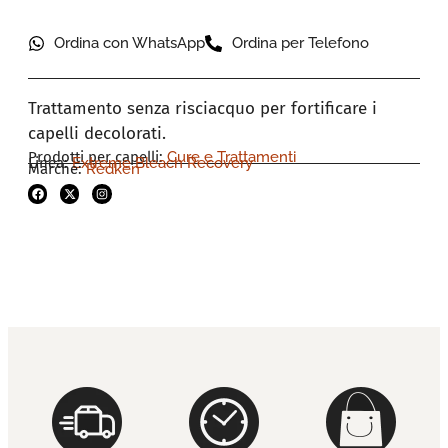
Ordina con WhatsApp
Ordina per Telefono
Trattamento senza risciacquo per fortificare i
capelli decolorati.
Prodotti per capelli:
Cure e Trattamenti
Linea:
Extreme Bleach Recovery
Marche:
Redken