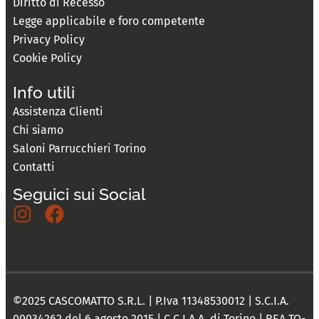
Diritto di Recesso
Legge applicabile e foro competente
Privacy Policy
Cookie Policy
Info utili
Assistenza Clienti
Chi siamo
Saloni Parrucchieri Torino
Contatti
Seguici sui Social
©2025 CASCOMATTO S.R.L. | P.Iva 11348530012 | S.C.I.A.
00034262 del 6 agosto 2015 | C.C.I.A.A. di Torino | REA TO-